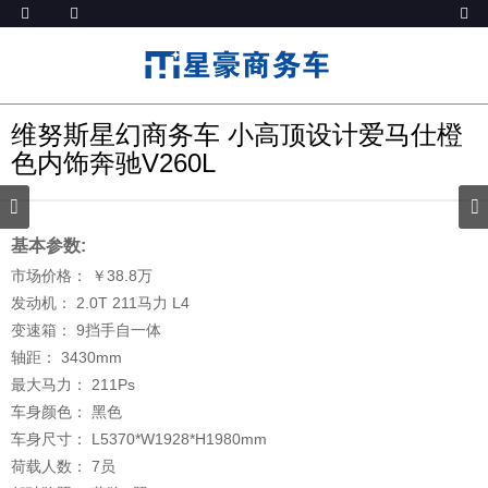
维努斯星幻商务车 小高顶设计爱马仕橙
色内饰奔驰V260L
基本参数:
市场价格：
￥38.8
万
发动机：
2.0T 211马力 L4
变速箱：
9挡手自一体
轴距：
3430
mm
最大马力：
211
Ps
车身颜色：
黑色
车身尺寸：
L5370*W1928*H1980
mm
荷载人数：
7
员