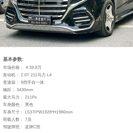
基本参数:
市场价格：
￥39.8
万
发动机：
2.0T 211马力 L4
变速箱：
9挡手自一体
轴距：
3430
mm
最大马力：
211
Ps
车身颜色：
黑色
车身尺寸：
L5370*W1928*H1980
mm
荷载人数：
7
员
驾驶牌照：
蓝牌C照