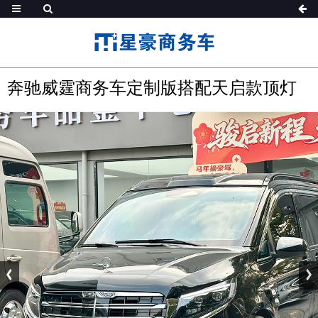
奔驰威霆商务车定制版搭配天启款顶灯