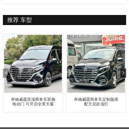
推荐
车型
奔驰威霆高顶商务车双侧
奔驰威霆商务车定制版搭
电动门 可开启全景天窗
配天启款顶灯