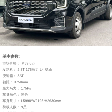
基本参数:
市场价格：
￥39.8
万
发动机：
2.3T 175马力 L4 柴油
变速箱：
8AT
轴距：
3750
mm
最大马力：
175
Ps
车身颜色：
黑色
车身尺寸：
L5998*W2195*H2630
mm
荷载人数：
9
员