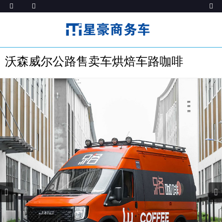
沃森威尔公路售卖车烘焙车路咖啡