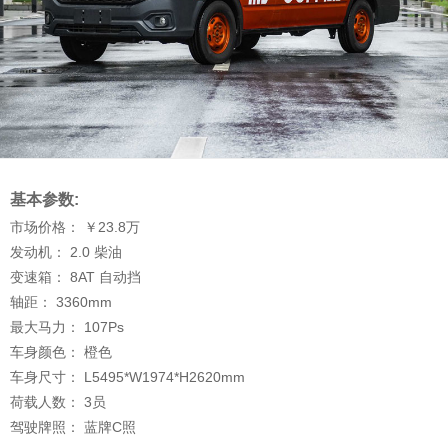
基本参数:
市场价格：
￥23.8
万
发动机：
2.0 柴油
变速箱：
8AT 自动挡
轴距：
3360
mm
最大马力：
107
Ps
车身颜色：
橙色
车身尺寸：
L5495*W1974*H2620
mm
荷载人数：
3
员
驾驶牌照：
蓝牌C照