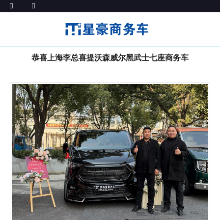
恭喜上海李总喜提沃森威尔黑武士七座商务车